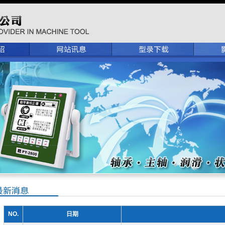
NO.
日期