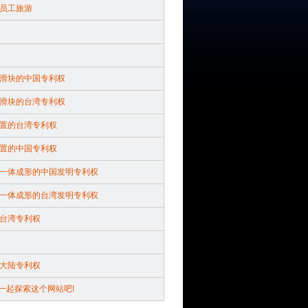
办员工旅游
平衡滑块的中国专利权
平衡滑块的台湾专利权
华装置的台湾专利权
华装置的中国专利权
构主轴一体成形的中国发明专利权
构主轴一体成形的台湾发明专利权
环的台湾专利权
环的大陆专利权
一起探索这个网站吧!